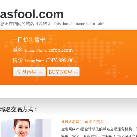
asfool.com
您正在访问的域名可以转让!This domain name is for sale!
一口价出售中！
域名
asfool.com
Domain Name:
售价
CNY 999.00
Listing Price:
立即购买
BUY NOW
>>
>>
域名交易方式：
通过金名网(4.cn) 中介交易
金名网(4.cn)是全球领先的域名交易服务机
简单、安全、专业的第三方服务！ 为了保证交