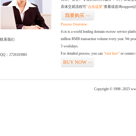
具体交易流程可
“点击这里”
查看或咨询support@
我要购买
>>
Process Overview:
4.cn is a world leading domain escrow service plat
million RMB transaction volume every year. We promi
联系我们
5 workdays.
For detailed process, you can
“visit here”
or contact
QQ：2726103981
BUY NOW
>>
Copyright © 1998 -2025 www